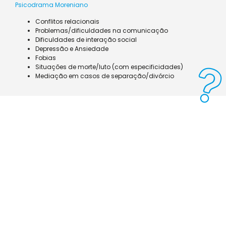
Psicodrama Moreniano
Conflitos relacionais
Problemas/dificuldades na comunicação
Dificuldades de interação social
Depressão e Ansiedade
Fobias
Situações de morte/luto (com especificidades)
Mediação em casos de separação/divórcio
Notícias
Alergias Respiratórias e
Primavera
Ler mais