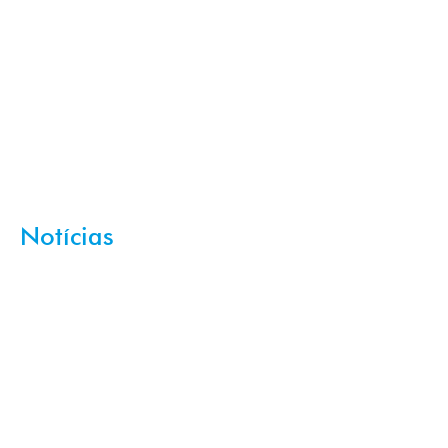
Notícias
,
Pneumologia
Asma
Ler mais
Notícias
Notícias
Importância da
avaliação do doente
pós-COVID-19