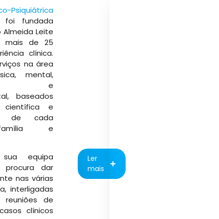
co-Psiquiátrica
foi fundada
o Almeida Leite
 mais de 25
ência clínica.
erviços na área
ica, mental,
onal e
al, baseados
 científica e
ade de cada
família e
 sua equipa
Ler
ar, procura dar
mais
ente nas várias
, interligadas
m reuniões de
casos clínicos