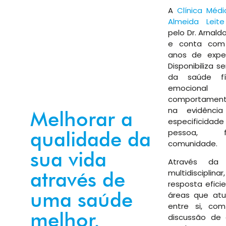
A
Clínica Médi
Almeida Leite
pelo Dr. Arnald
e conta com
anos de experi
Disponibiliza s
da saúde fís
emoci
comportament
na evidência
Melhorar a
especificid
qualidade da
pessoa, 
comunidade.
sua vida
Através da
através de
multidisciplin
resposta efici
uma saúde
áreas que atua
entre si, co
melhor.
discussão de 